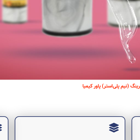
نگ (نیم پلی‌استر) پاور کیمیا